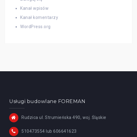
Kanał wpisów
Kanał komentarzy
WordPress.org
Usługi budowlane FOREMAN
Rudzica ul. Strumieńska 490, woj. Śląskie
510473554 lub 606641623