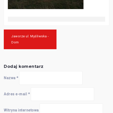
Nawigacja
wpisu
Jaworze ul. Myśliwska -
Dom
Dodaj komentarz
Nazwa
*
Adres e-mail
*
Witryna internetowa